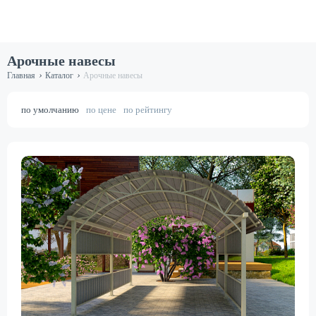
Арочные навесы
›
›
Главная
Каталог
Арочные навесы
по умолчанию
по цене
по рейтингу