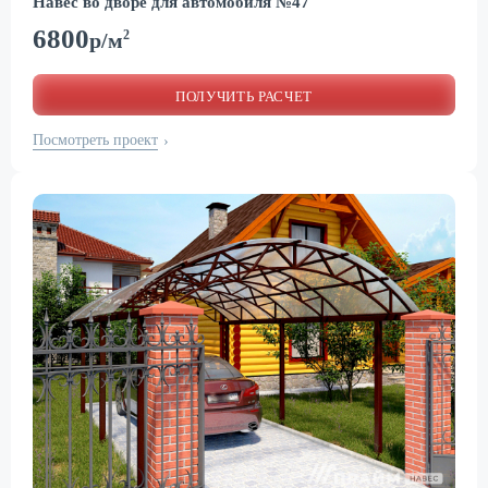
Навес во дворе для автомобиля №47
6800
2
р/м
ПОЛУЧИТЬ РАСЧЕТ
Посмотреть проект
›